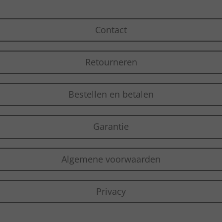
a
s
b
g
A
o
Contact
r
p
o
a
p
k
m
Retourneren
Bestellen en betalen
Garantie
Algemene voorwaarden
Privacy